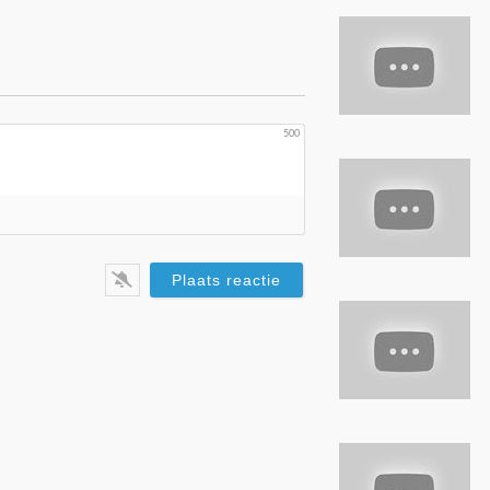
500
res*