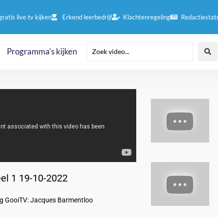
gratis live tv kijken
Erkend leerbedrijf
Klachtenregeling
Redactiestat
Programma’s kijken
eel 1 19-10-2022
lag GooiTV: Jacques Barmentloo