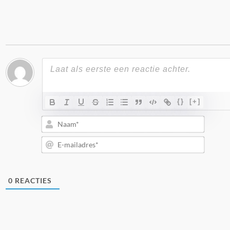
{}
[+]
Naam*
E-
mailad
0
REACTIES