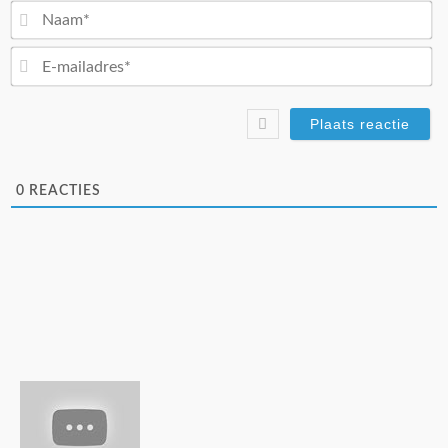
N
E-
ma
0
REACTIES