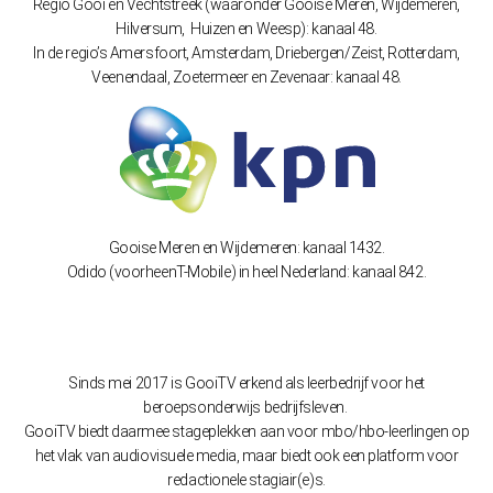
Regio Gooi en Vechtstreek (waaronder Gooise Meren, Wijdemeren,
Hilversum, Huizen en Weesp): kanaal 48.
In de regio’s Amersfoort, Amsterdam, Driebergen/Zeist, Rotterdam,
Veenendaal, Zoetermeer en Zevenaar: kanaal 48.
Gooise Meren en Wijdemeren: kanaal 1432.
Odido (voorheenT-Mobile) in heel Nederland: kanaal 842.
Sinds mei 2017 is GooiTV erkend als leerbedrijf voor het
beroepsonderwijs bedrijfsleven.
GooiTV biedt daarmee stageplekken aan voor mbo/hbo-leerlingen op
het vlak van audiovisuele media, maar biedt ook een platform voor
redactionele stagiair(e)s.