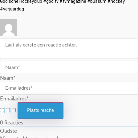
Gooische Hockeyclub #gooitv #tvmagazine #bussum #hockey
#verjaardag
Naam*
E-mailadres*
0
Reacties
Oudste