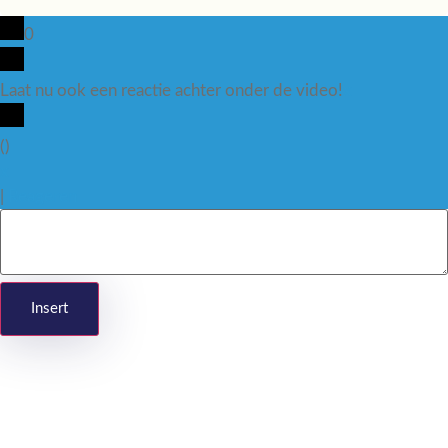
0
Laat nu ook een reactie achter onder de video!
x
(
)
x
|
Reageren
Insert