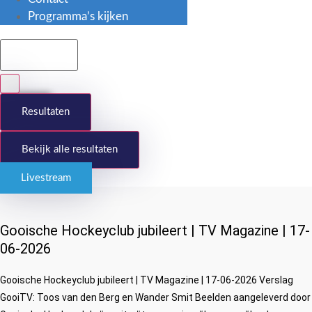
Programma’s kijken
Search
...
Resultaten
Bekijk alle resultaten
Livestream
Gooische Hockeyclub jubileert | TV Magazine | 17-
06-2026
Gooische Hockeyclub jubileert | TV Magazine | 17-06-2026 Verslag
GooiTV: Toos van den Berg en Wander Smit Beelden aangeleverd door