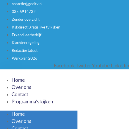
redactie@gooitv.nl
035 6914732
Zender overzicht
Kijkdirect: gratis live tv kijken
Erkend leerbedrijf
Klachtenregeling
Redactiestatuut
Werkplan 2026
Facebook
Twitter
Youtube
Linkedin
Home
Over ons
Contact
Programma’s kijken
Home
Over ons
Contact