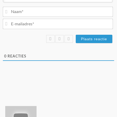
N
E-
ma
0
REACTIES