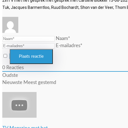
ZinTV met het gesprek met gesprek met Caroline Blokker 15-06-2024 
Tuk, Jacques Barmentloo, Ruud Bochardt, Shon van der Veer, Thom B
Naam*
E-mailadres*
0
Reacties
Oudste
Nieuwste
Meest gestemd