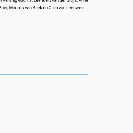
Verslag GooiTV: Leendert van der Sluijs, Anne
oer, Maurits van Beek en Colin van Leeuwen.