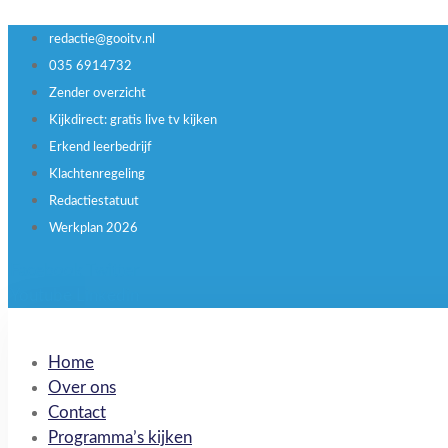
redactie@gooitv.nl
035 6914732
Zender overzicht
Kijkdirect: gratis live tv kijken
Erkend leerbedrijf
Klachtenregeling
Redactiestatuut
Werkplan 2026
Facebook
Twitter
Youtube
Linkedin
Home
Over ons
Contact
Programma’s kijken