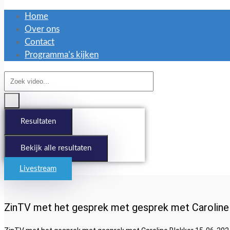
Home
Over ons
Contact
Programma’s kijken
Search
...
Resultaten
Bekijk alle resultaten
Livestream
ZinTV met het gesprek met gesprek met Caroline