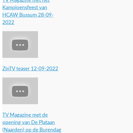
TV Magazine met het
Kampioensfeest van
HCAW Bussum 28-09-
2022
ZinTV teaser 12-09-2022
TV Magazine met de
opening van De Plataan
(Naarden) op de Burendag