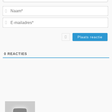
N
E-
ma
0
REACTIES