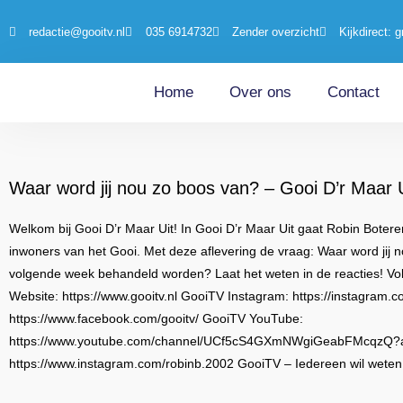
redactie@gooitv.nl
035 6914732
Zender overzicht
Kijkdirect: g
Home
Over ons
Contact
Waar word jij nou zo boos van? – Gooi D’r Maar 
Welkom bij Gooi D’r Maar Uit! In Gooi D’r Maar Uit gaat Robin Boter
inwoners van het Gooi. Met deze aflevering de vraag: Waar word jij
volgende week behandeld worden? Laat het weten in de reacties! Vo
Website: https://www.gooitv.nl GooiTV Instagram: https://instagram
https://www.facebook.com/gooitv/ GooiTV YouTube:
https://www.youtube.com/channel/UCf5cS4GXmNWgiGeabFMcqzQ?ap
https://www.instagram.com/robinb.2002 GooiTV – Iedereen wil weten w