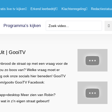
ratis live tv kijken
Erkend leerbedrijf
Klachtenregeling
Redactiestatu
Programma’s kijken
Uit | GooiTV
enbrood de straat op met een vraag voor de
 nou zo boos van? Welke vraag moet er
lg ook onze socials hier beneden! GooiTV
.com/gooitv GooiTV Facebook:
p=desktop Meer zien van Robin?
at in z’n eigen straat gebeurt!