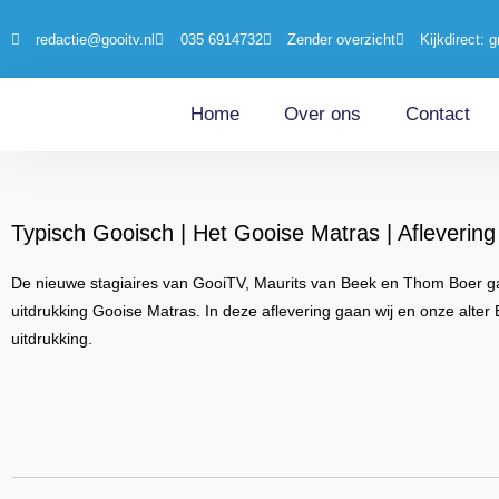
redactie@gooitv.nl
035 6914732
Zender overzicht
Kijkdirect: g
Home
Over ons
Contact
Typisch Gooisch | Het Gooise Matras | Afleverin
De nieuwe stagiaires van GooiTV, Maurits van Beek en Thom Boer gaan
uitdrukking Gooise Matras. In deze aflevering gaan wij en onze alter
uitdrukking.