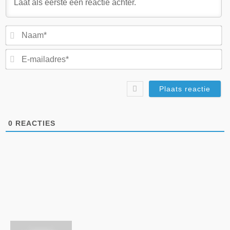
N
E-
ma
0
REACTIES