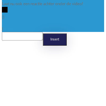
Laat nu ook een reactie achter onder de video!
x
(
)
x
|
Reageren
Insert