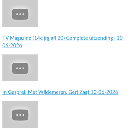
TV Magazine (14e jrg afl 20) Complete uitzending | 10-
06-2026
In Gesprek Met Wijdemeren, Gert Zagt 10-06-2026