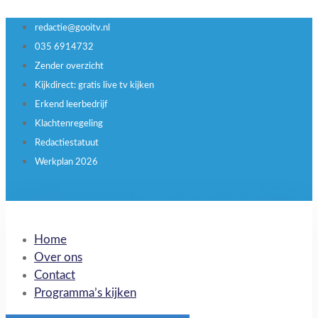
redactie@gooitv.nl
035 6914732
Zender overzicht
Kijkdirect: gratis live tv kijken
Erkend leerbedrijf
Klachtenregeling
Redactiestatuut
Werkplan 2026
Facebook
Twitter
Youtube
Linkedin
Home
Over ons
Contact
Programma’s kijken