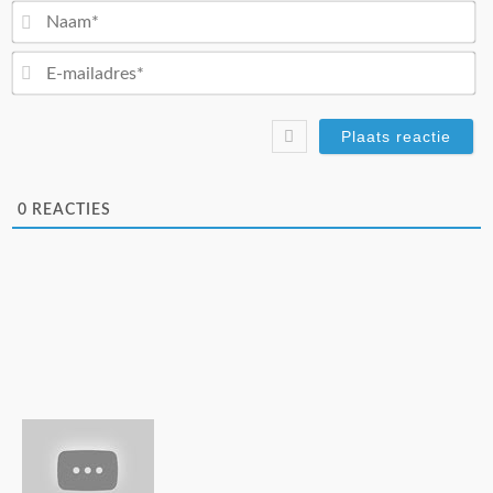
N
E-
ma
0
REACTIES