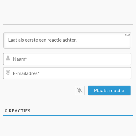
500
N
E-
ma
0
REACTIES