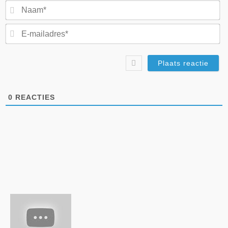
N
E-
ma
0
REACTIES