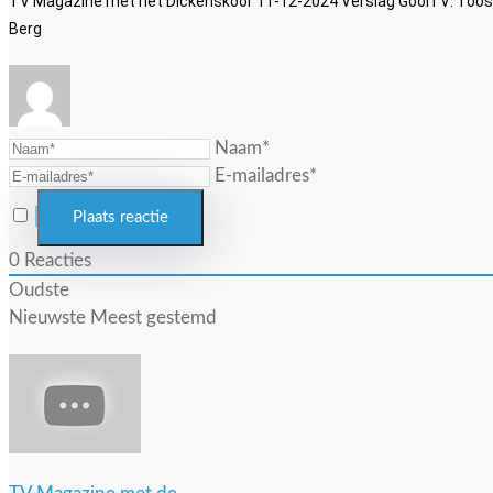
TV Magazine met het Dickenskoor 11-12-2024 Verslag GooiTV: Toos 
Berg
Naam*
E-mailadres*
0
Reacties
Oudste
Nieuwste
Meest gestemd