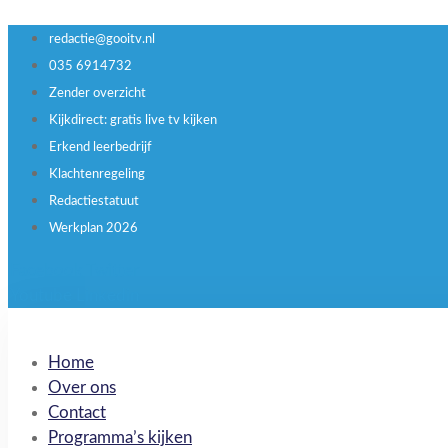
redactie@gooitv.nl
035 6914732
Zender overzicht
Kijkdirect: gratis live tv kijken
Erkend leerbedrijf
Klachtenregeling
Redactiestatuut
Werkplan 2026
Facebook
Twitter
Youtube
Linkedin
Home
Over ons
Contact
Programma’s kijken