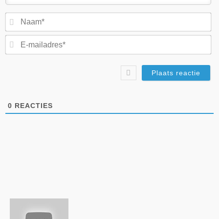
N
E-
ma
0
REACTIES