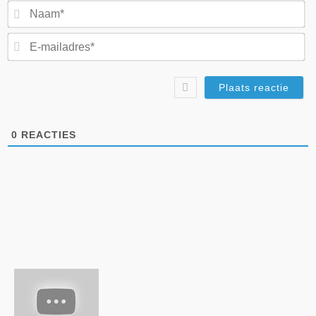
N
E-
ma
0
REACTIES