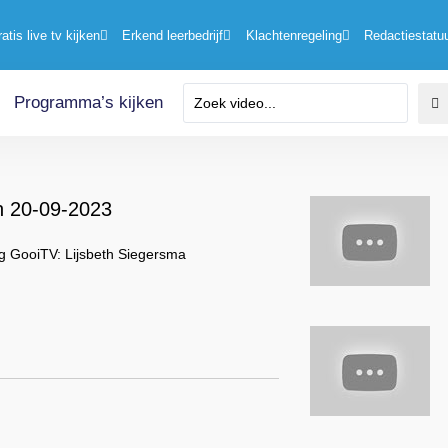
ratis live tv kijken
Erkend leerbedrijf
Klachtenregeling
Redactiestatu
Programma’s kijken
n 20-09-2023
g GooiTV: Lijsbeth Siegersma