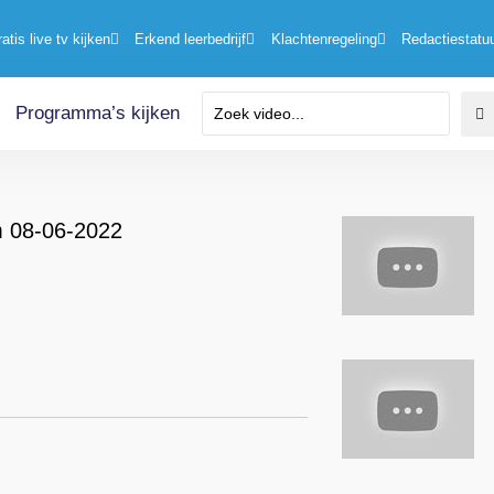
ratis live tv kijken
Erkend leerbedrijf
Klachtenregeling
Redactiestatu
Programma’s kijken
m 08-06-2022