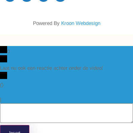
Powered By
Kroon Webdesign
0
Laat nu ook een reactie achter onder de video!
x
(
)
x
|
Reageren
Insert