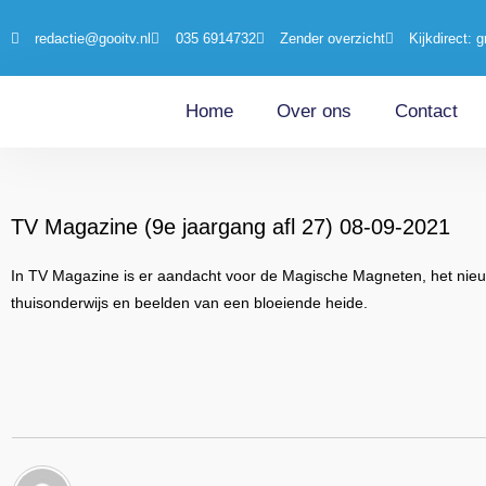
redactie@gooitv.nl
035 6914732
Zender overzicht
Kijkdirect: g
Home
Over ons
Contact
TV Magazine (9e jaargang afl 27) 08-09-2021
In TV Magazine is er aandacht voor de Magische Magneten, het nieu
thuisonderwijs en beelden van een bloeiende heide.