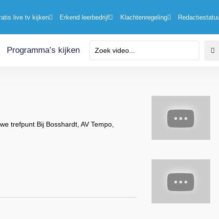
ratis live tv kijken
Erkend leerbedrijf
Klachtenregeling
Redactiestatu
Programma’s kijken
we trefpunt Bij Bosshardt, AV Tempo,