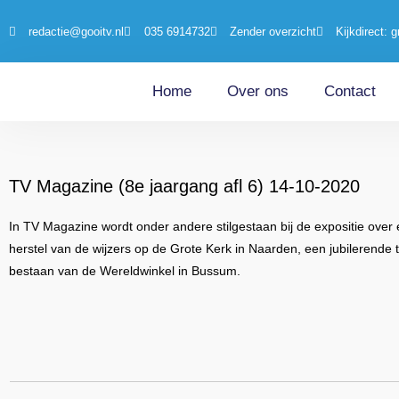
redactie@gooitv.nl
035 6914732
Zender overzicht
Kijkdirect: g
Home
Over ons
Contact
TV Magazine (8e jaargang afl 6) 14-10-2020
In TV Magazine wordt onder andere stilgestaan bij de expositie over
herstel van de wijzers op de Grote Kerk in Naarden, een jubilerende t
bestaan van de Wereldwinkel in Bussum.