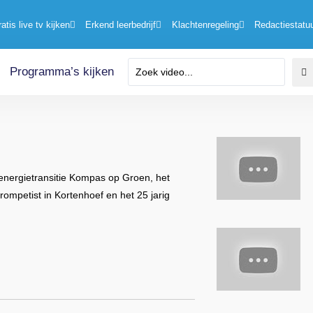
ratis live tv kijken
Erkend leerbedrijf
Klachtenregeling
Redactiestatu
Programma’s kijken
 energietransitie Kompas op Groen, het
rompetist in Kortenhoef en het 25 jarig