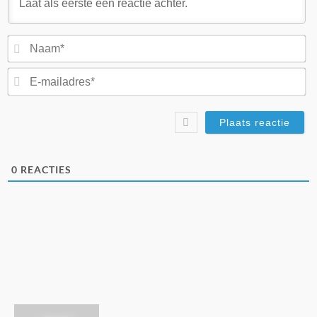
N
E-
ma
0
REACTIES