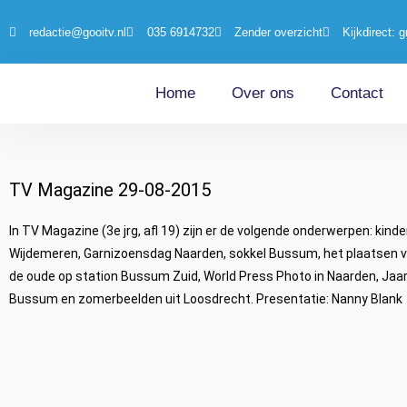
redactie@gooitv.nl
035 6914732
Zender overzicht
Kijkdirect: g
Home
Over ons
Contact
TV Magazine 29-08-2015
In TV Magazine (3e jrg, afl 19) zijn er de volgende onderwerpen: kin
Wijdemeren, Garnizoensdag Naarden, sokkel Bussum, het plaatsen v
de oude op station Bussum Zuid, World Press Photo in Naarden, Jaa
Bussum en zomerbeelden uit Loosdrecht. Presentatie: Nanny Blank