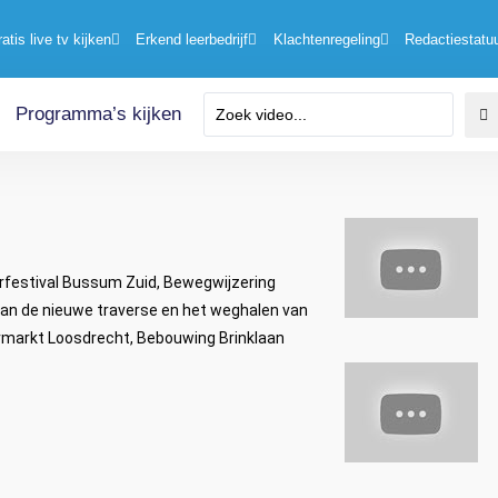
ratis live tv kijken
Erkend leerbedrijf
Klachtenregeling
Redactiestatu
Programma’s kijken
derfestival Bussum Zuid, Bewegwijzering
an de nieuwe traverse en het weghalen van
rmarkt Loosdrecht, Bebouwing Brinklaan