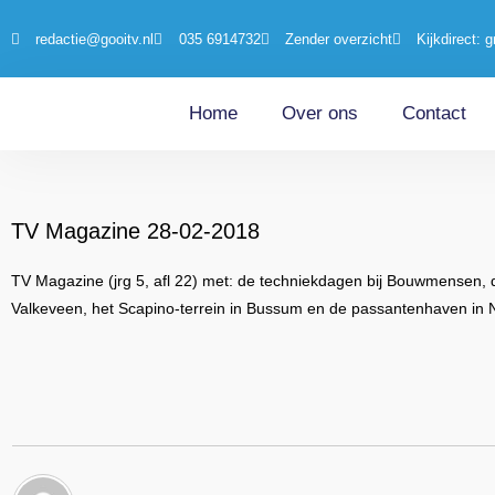
redactie@gooitv.nl
035 6914732
Zender overzicht
Kijkdirect: g
Home
Over ons
Contact
TV Magazine 28-02-2018
TV Magazine (jrg 5, afl 22) met: de techniekdagen bij Bouwmensen, 
Valkeveen, het Scapino-terrein in Bussum en de passantenhaven in 