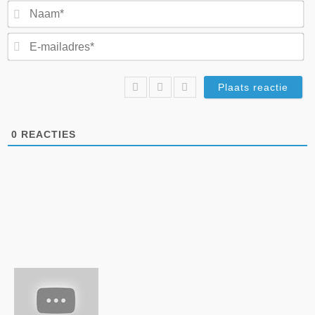
N
E-
ma
0
REACTIES