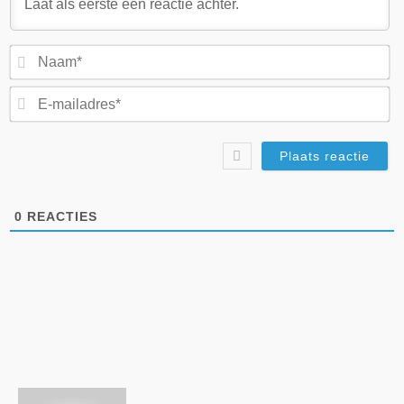
N
E-
ma
0
REACTIES