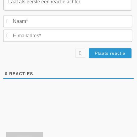
N
E-
ma
0
REACTIES