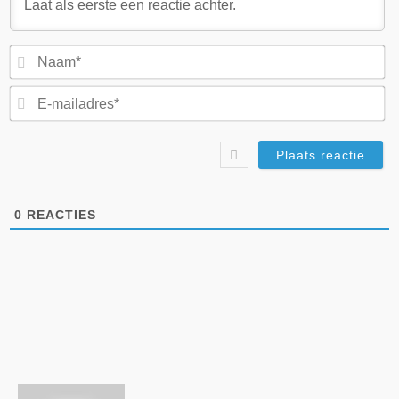
N
E-
ma
0
REACTIES