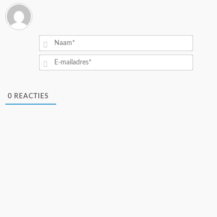
Naam*
E-
mailad
0
REACTIES