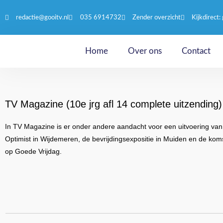
redactie@gooitv.nl
035 6914732
Zender overzicht
Kijkdirect: 
Home
Over ons
Contact
TV Magazine (10e jrg afl 14 complete uitzending
In TV Magazine is er onder andere aandacht voor een uitvoering van h
Optimist in Wijdemeren, de bevrijdingsexpositie in Muiden en de kom
op Goede Vrijdag.