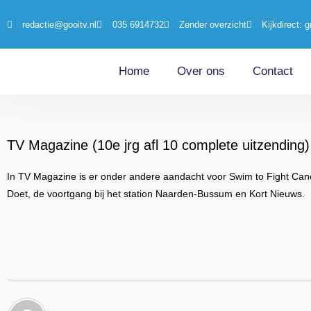
redactie@gooitv.nl
035 6914732
Zender overzicht
Kijkdirect: g
Home
Over ons
Contact
TV Magazine (10e jrg afl 10 complete uitzending
In TV Magazine is er onder andere aandacht voor Swim to Fight Canc
Doet, de voortgang bij het station Naarden-Bussum en Kort Nieuws.