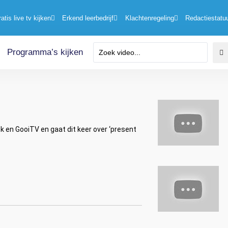
ratis live tv kijken
Erkend leerbedrijf
Klachtenregeling
Redactiestatu
Programma’s kijken
k en GooiTV en gaat dit keer over ‘present