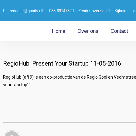
redactie@gooitv.nl
035 6914732
Zender overzicht
Kijkdirect: g
Home
Over ons
Contact
RegioHub: Present Your Startup 11-05-2016
RegioHub (afl 9) is een co-productie van de Regio Gooi en Vechtstree
your startup’.’