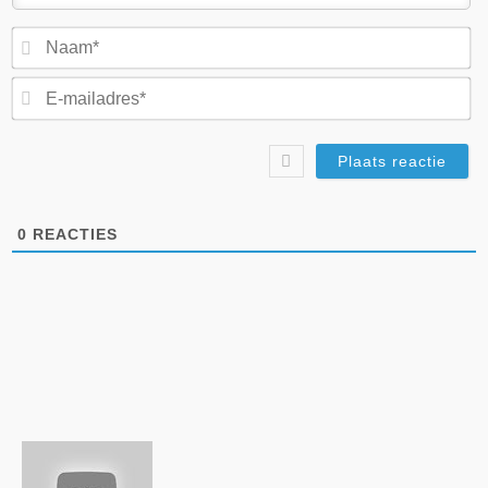
N
E-
ma
0
REACTIES