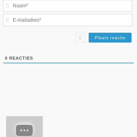
N
E-
ma
0
REACTIES