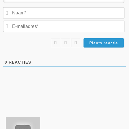
N
E-
ma
0
REACTIES