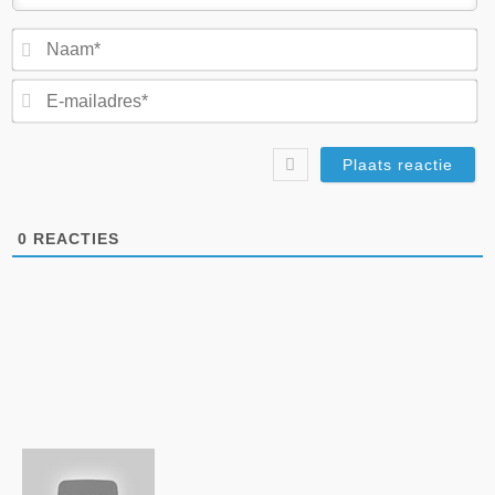
N
E-
ma
0
REACTIES