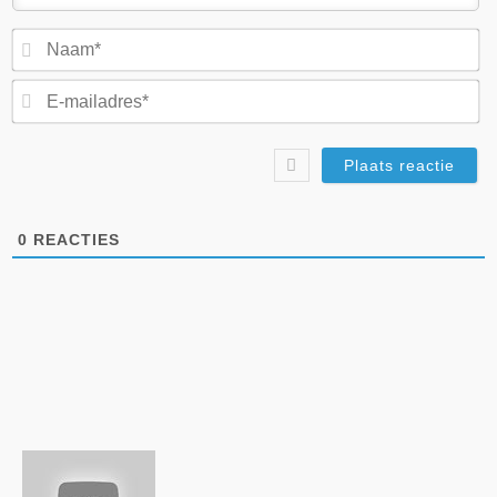
N
E-
ma
0
REACTIES