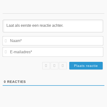
N
E-
ma
0
REACTIES