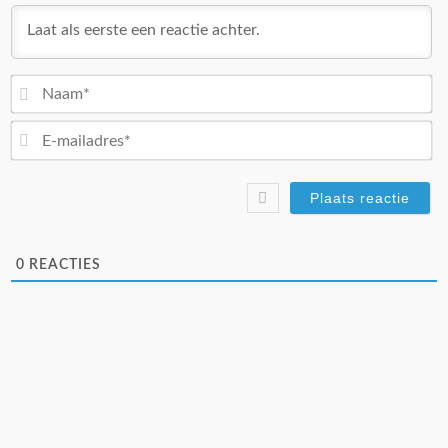
N
E-
ma
0
REACTIES