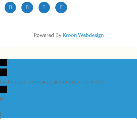
Powered By
Kroon Webdesign
0
Laat nu ook een reactie achter onder de video!
x
(
)
x
|
Reageren