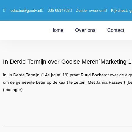
redactie@gooitv.nl
035 6914732
Zender overzicht
Kijkdirect: g
Home
Over ons
Contact
In Derde Termijn over Gooise Meren`Marketing 
In ‘In Derde Termijn’ (14e jrg afl 19) praat Ruud Bochardt over de e
om de gemeente beter op de kaart te zetten. Met Janna Fassaert (b
(manager).