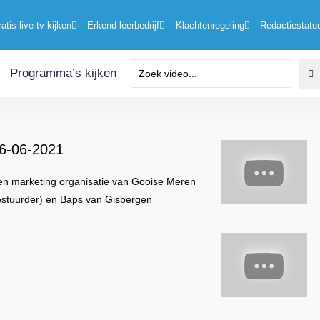
ratis live tv kijken
Erkend leerbedrijf
Klachtenregeling
Redactiestatu
Programma’s kijken
16-06-2021
igen marketing organisatie van Gooise Meren
estuurder) en Baps van Gisbergen