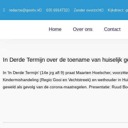
redactie@gooitv.nl
035 6914732
Zender overzicht
Kijkdirect: g
Home
Over ons
Contact
In Derde Termijn over de toename van huiselijk 
In ‘In Derde Termijn’ (14e jrg afl 9) praat Maarten Hoelscher, voorzit
Kindermishandeling (Regio Gooi en Vechtstreek) en wethouder in Hui
geweld als gevolg van de corona-maatregelen. Presentatie: Ruud Bo