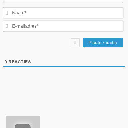
N
E-
ma
0
REACTIES