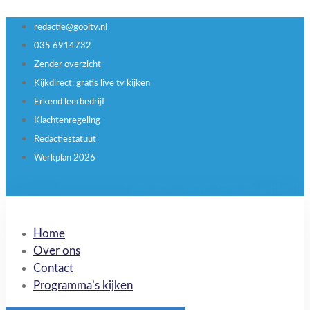
redactie@gooitv.nl
035 6914732
Zender overzicht
Kijkdirect: gratis live tv kijken
Erkend leerbedrijf
Klachtenregeling
Redactiestatuut
Werkplan 2026
Facebook
Twitter
Youtube
Linkedin
Home
Over ons
Contact
Programma’s kijken