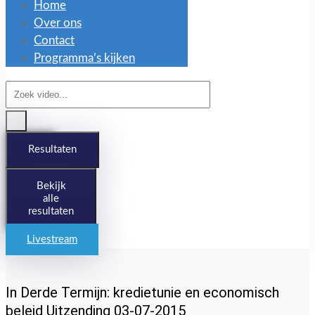
Home
Over ons
Contact
Programma’s kijken
Search
...
Resultaten
Bekijk
alle
resultaten
Livestream
In Derde Termijn: kredietunie en economisch
beleid Uitzending 03-07-2015