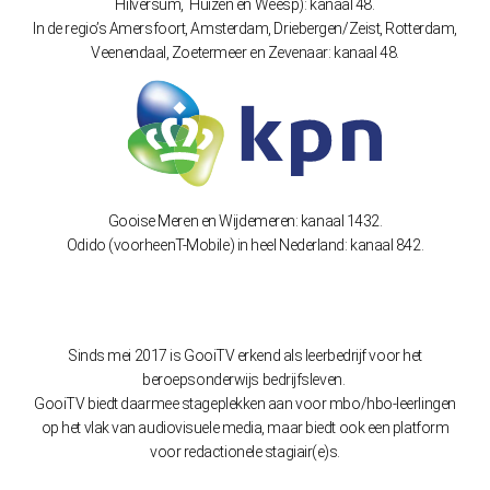
Hilversum, Huizen en Weesp): kanaal 48.
In de regio’s Amersfoort, Amsterdam, Driebergen/Zeist, Rotterdam,
Veenendaal, Zoetermeer en Zevenaar: kanaal 48.
Gooise Meren en Wijdemeren: kanaal 1432.
Odido (voorheenT-Mobile) in heel Nederland: kanaal 842.
Sinds mei 2017 is GooiTV erkend als leerbedrijf voor het
beroepsonderwijs bedrijfsleven.
GooiTV biedt daarmee stageplekken aan voor mbo/hbo-leerlingen
op het vlak van audiovisuele media, maar biedt ook een platform
voor redactionele stagiair(e)s.