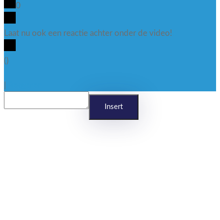
0
Laat nu ook een reactie achter onder de video!
x
(
)
x
|
Reageren
Insert