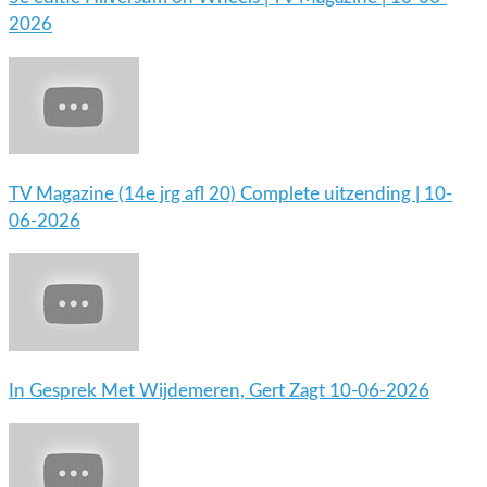
2026
TV Magazine (14e jrg afl 20) Complete uitzending | 10-
06-2026
In Gesprek Met Wijdemeren, Gert Zagt 10-06-2026