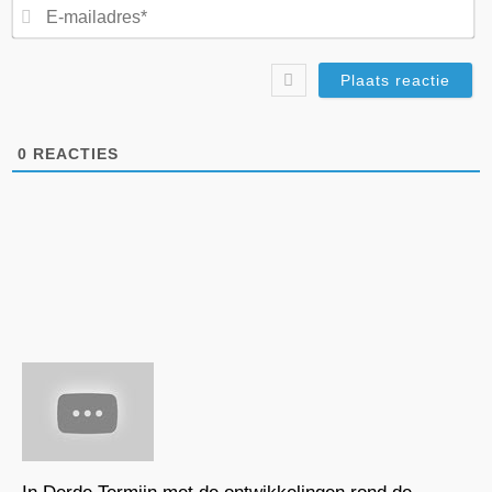
E-
ma
0
REACTIES