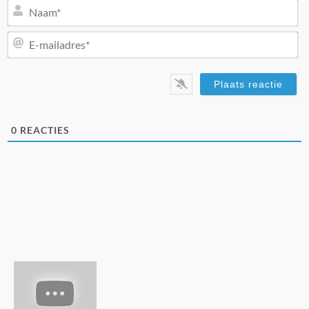
N
E-
ma
0
REACTIES