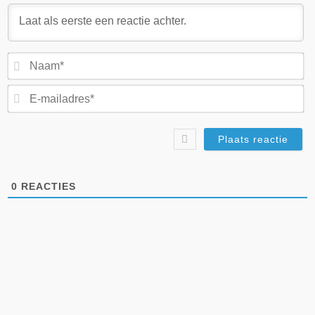
N
E-
ma
0
REACTIES