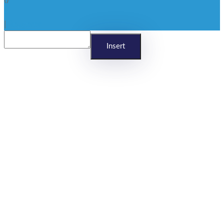
x
|
Reageren
Insert