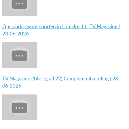
Opstapdag watersporten in Loosdrecht | TV Magazine |
23-06-2026
TV Magazine (14e jrg afl 22) Complete uitzending | 23-
06-2026