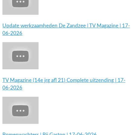
Update werkzaamheden De Zandzee | TV Magazine | 17-
06-2026
TV Magazine (14e jrg afl 21) Complete uitzending | 17-
06-2026
Bomenwachters | Bij Gaston | 17-06-2026