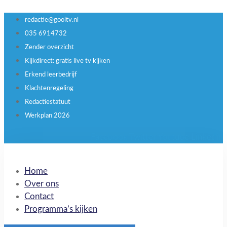
redactie@gooitv.nl
035 6914732
Zender overzicht
Kijkdirect: gratis live tv kijken
Erkend leerbedrijf
Klachtenregeling
Redactiestatuut
Werkplan 2026
Facebook
Twitter
Youtube
Linkedin
Home
Over ons
Contact
Programma’s kijken