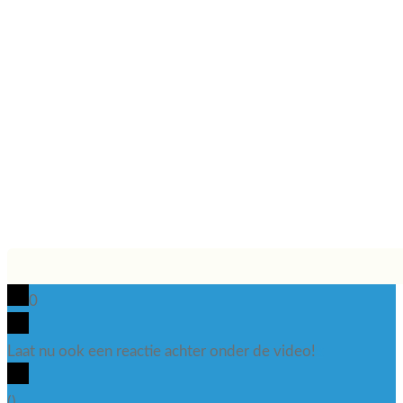
0
Laat nu ook een reactie achter onder de video!
x
(
)