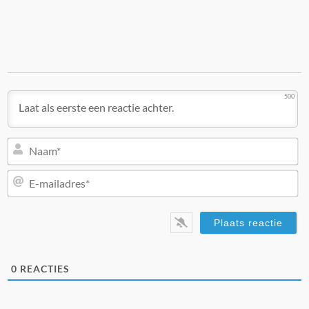
500
N
E-
ma
0
REACTIES