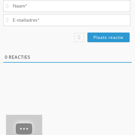
N
E-
ma
0
REACTIES