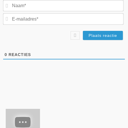
N
E-
ma
0
REACTIES